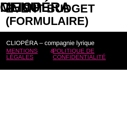
CLIOPÉRA
MENU
EVENT BUDGET
(FORMULAIRE)
CLIOPÉRA –
compagnie lyrique
MENTIONS
&
POLITIQUE DE
LÉGALES
CONFIDENTIALITÉ